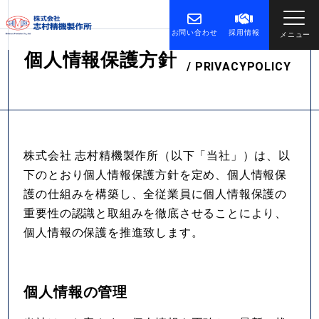
お問い合わせ
採用情報
メニュー
個
人
情
報
保
護
方
針
/
P
R
I
V
A
C
Y
P
O
L
I
C
Y
株式会社 志村精機製作所（以下「当社」）は、以
下のとおり個人情報保護方針を定め、個人情報保
護の仕組みを構築し、全従業員に個人情報保護の
重要性の認識と取組みを徹底させることにより、
個人情報の保護を推進致します。
個人情報の管理